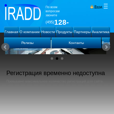
Вход
По всем
вопросам
звоните
128-
(495)
78-71
Главная
О компании
Новости
Продукты
Партнеры
Аналитика
Разработка ПО,
внедрение ПО,
mail@iradd.ru
консалтинг
Релизы
Контакты
Вход
Регистрация временно недоступна
Превышено максимальное количество регистраций для сайта.