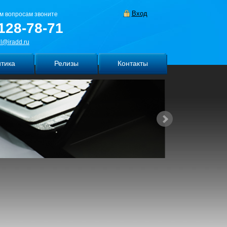
Вход
м вопросам звоните
128-78-71
l@iradd.ru
тика
Релизы
Контакты