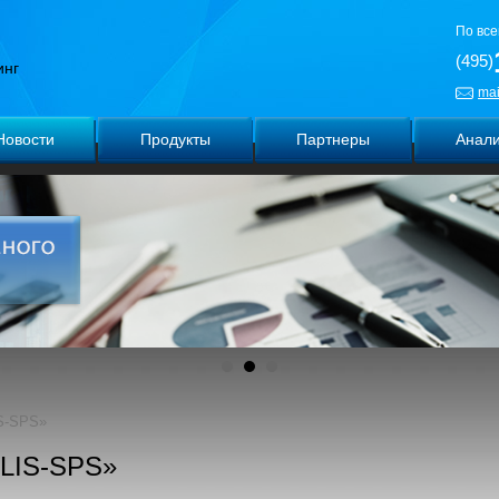
По все
(495)
инг
mai
Новости
Продукты
Партнеры
Анали
IS-SPS»
«LIS-SPS»